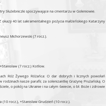
.
stry Służebniczki spoczywające na cmentarzu w Goleniowie.
 Z okazji 40 lat sakramentalnego pożycia małżeńskiego Katarzyny
neusz Michorzewski (7 rocz.).
 +Stanisław (7 rocz.) Kotłow.
cjach Róż Żywego Różańca: O dar dobrych i licznych powołań
w rodzinach nasze parafii; za solenizantkę Grażynę Prużańską. O
iele, o pokój na Ukrainie i na całym świecie, o bł. Boże i zdrowie
(10 rocz.), +Stanisław Grudzień (10 rocz.).