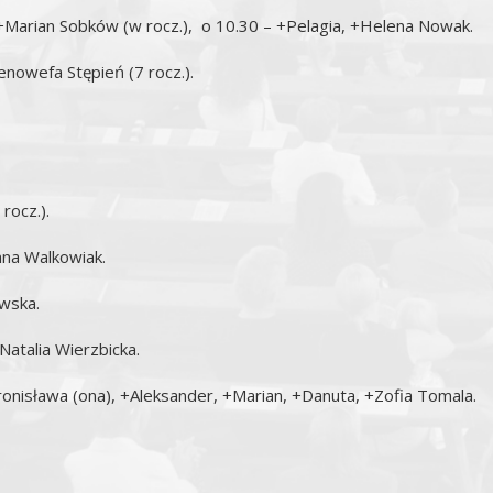
 +Marian Sobków (w rocz.), o 10.30 – +Pelagia, +Helena Nowak.
enowefa Stępień (7 rocz.).
rocz.).
nna Walkowiak.
owska.
Natalia Wierzbicka.
ronisława (ona), +Aleksander, +Marian, +Danuta, +Zofia Tomala.