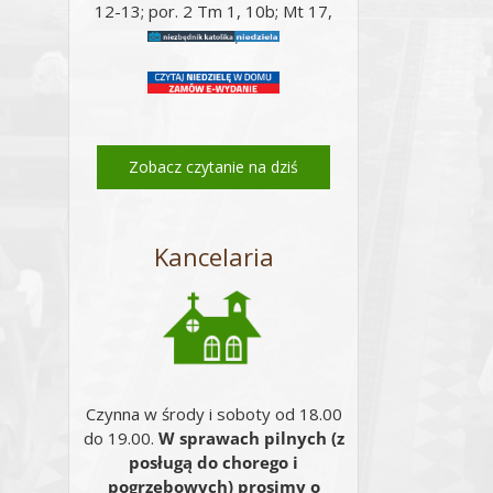
12-13; por. 2 Tm 1, 10b; Mt 17,
14-20;
Zobacz czytanie na dziś
Kancelaria
Czynna w środy i soboty od 18.00
do 19.00.
W sprawach pilnych (z
posługą do chorego i
pogrzebowych) prosimy o