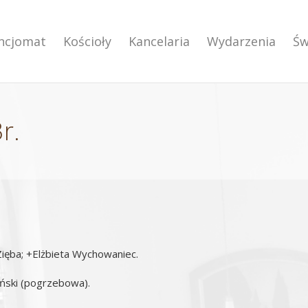
encjomat
Kościoły
Kancelaria
Wydarzenia
Św
r.
 Zięba; +Elżbieta Wychowaniec.
ański (pogrzebowa).