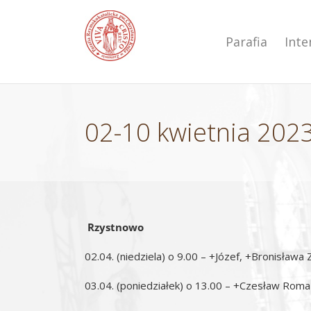
Przejdź
do
zawartości
Parafia
Int
02-10 kwietnia 2023
Rzystnowo
02.04. (niedziela) o 9.00 – +Józef, +Bronisława
03.04. (poniedziałek) o 13.00 – +Czesław Rom