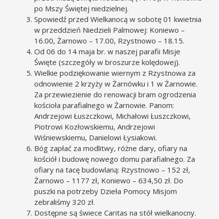
po Mszy Świętej niedzielnej.
Spowiedź przed Wielkanocą w sobotę 01 kwietnia
w przeddzień Niedzieli Palmowej: Koniewo –
16.00, Żarnowo – 17.00, Rzystnowo – 18.15.
Od 06 do 14 maja br. w naszej parafii Misje
Święte (szczegóły w broszurze kolędowej).
Wielkie podziękowanie wiernym z Rzystnowa za
odnowienie 2 krzyży w Żarnówku i 1 w Żarnowie.
Za przewiezienie do renowacji bram ogrodzenia
kościoła parafialnego w Żarnowie. Panom:
Andrzejowi Łuszczkowi, Michałowi Łuszczkowi,
Piotrowi Kozłowskiemu, Andrzejowi
Wiśniewskiemu, Danielowi Łysiakowi.
Bóg zapłać za modlitwy, różne dary, ofiary na
kościół i budowę nowego domu parafialnego. Za
ofiary na tacę budowlaną: Rzystnowo – 152 zł,
Żarnowo – 1177 zł, Koniewo – 634,50 zł. Do
puszki na potrzeby Dzieła Pomocy Misjom
zebraliśmy 320 zł.
Dostępne są świece Caritas na stół wielkanocny.