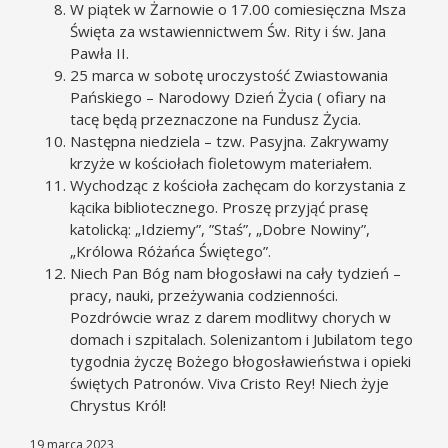
W piątek w Żarnowie o 17.00 comiesięczna Msza
Święta za wstawiennictwem Św. Rity i św. Jana
Pawła II.
25 marca w sobotę uroczystość Zwiastowania
Pańskiego – Narodowy Dzień Życia ( ofiary na
tacę będą przeznaczone na Fundusz Życia.
Następna niedziela – tzw. Pasyjna. Zakrywamy
krzyże w kościołach fioletowym materiałem.
Wychodząc z kościoła zachęcam do korzystania z
kącika bibliotecznego. Proszę przyjąć prasę
katolicką: „Idziemy”, ”Staś”, „Dobre Nowiny”,
„Królowa Różańca Świętego”.
Niech Pan Bóg nam błogosławi na cały tydzień –
pracy, nauki, przeżywania codzienności.
Pozdrówcie wraz z darem modlitwy chorych w
domach i szpitalach. Solenizantom i Jubilatom tego
tygodnia życzę Bożego błogosławieństwa i opieki
świętych Patronów. Viva Cristo Rey! Niech żyje
Chrystus Król!
19 marca 2023