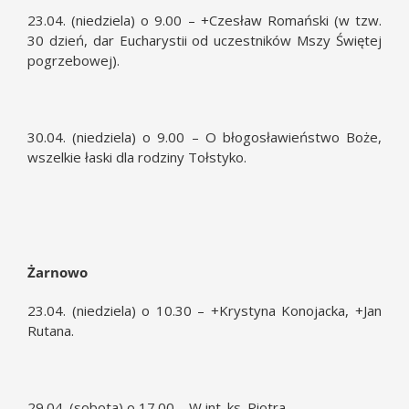
23.04. (niedziela) o 9.00 – +Czesław Romański (w tzw.
30 dzień, dar Eucharystii od uczestników Mszy Świętej
pogrzebowej).
30.04. (niedziela) o 9.00 – O błogosławieństwo Boże,
wszelkie łaski dla rodziny Tołstyko.
Żarnowo
23.04. (niedziela) o 10.30 – +Krystyna Konojacka, +Jan
Rutana.
29.04. (sobota) o 17.00 – W int. ks. Piotra.