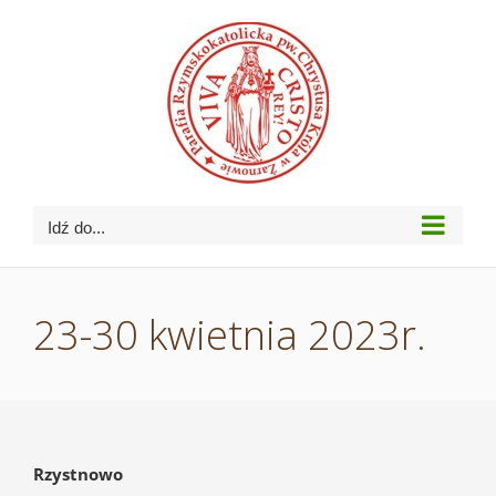
Przejdź
do
zawartości
Idź do...
23-30 kwietnia 2023r.
Rzystnowo