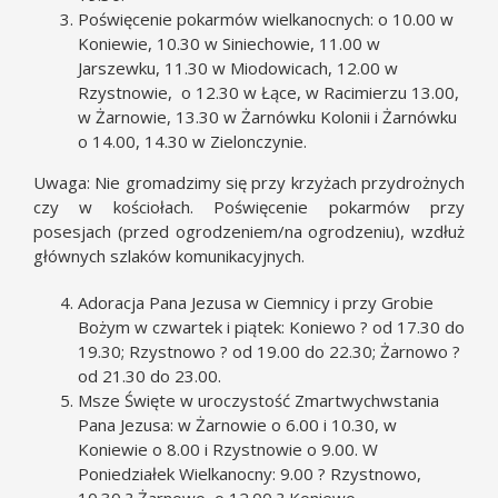
Poświęcenie pokarmów wielkanocnych: o 10.00 w
Koniewie, 10.30 w Siniechowie, 11.00 w
Jarszewku, 11.30 w Miodowicach, 12.00 w
Rzystnowie, o 12.30 w Łące, w Racimierzu 13.00,
w Żarnowie, 13.30 w Żarnówku Kolonii i Żarnówku
o 14.00, 14.30 w Zielonczynie.
Uwaga: Nie gromadzimy się przy krzyżach przydrożnych
czy w kościołach. Poświęcenie pokarmów przy
posesjach (przed ogrodzeniem/na ogrodzeniu), wzdłuż
głównych szlaków komunikacyjnych.
Adoracja Pana Jezusa w Ciemnicy i przy Grobie
Bożym w czwartek i piątek: Koniewo ? od 17.30 do
19.30; Rzystnowo ? od 19.00 do 22.30; Żarnowo ?
od 21.30 do 23.00.
Msze Święte w uroczystość Zmartwychwstania
Pana Jezusa: w Żarnowie o 6.00 i 10.30, w
Koniewie o 8.00 i Rzystnowie o 9.00. W
Poniedziałek Wielkanocny: 9.00 ? Rzystnowo,
10.30 ? Żarnowo, o 12.00 ? Koniewo.