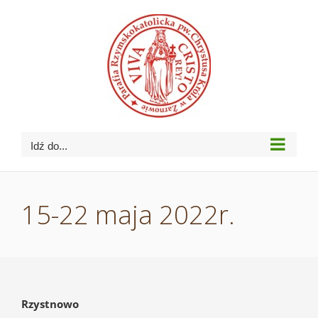
Przejdź
do
zawartości
Idź do...
15-22 maja 2022r.
Rzystnowo