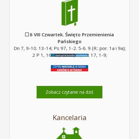
6 VIII Czwartek. Święto Przemienienia
Pańskiego
Dn 7, 9-10. 13-14; Ps 97, 1-2. 5-6. 9 (R.: por. 1a i 9a);
2 P 1, 16-19; Mt 17, 5c; Mt 17, 1-9;
Zobacz czytanie na dziś
Kancelaria