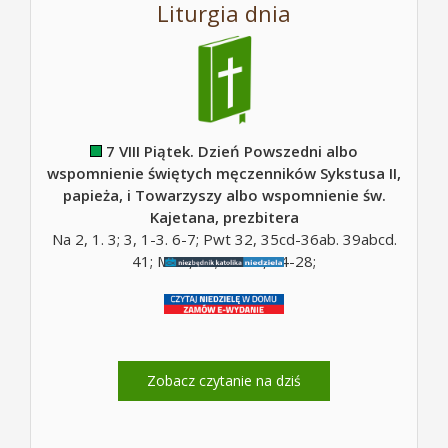
Liturgia dnia
7 VIII Piątek. Dzień Powszedni albo
wspomnienie świętych męczenników Sykstusa II,
papieża, i Towarzyszy albo wspomnienie św.
Kajetana, prezbitera
Na 2, 1. 3; 3, 1-3. 6-7; Pwt 32, 35cd-36ab. 39abcd.
41; Mt 5, 10; Mt 16, 24-28;
Zobacz czytanie na dziś