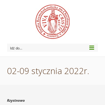
Przejdź
do
zawartości
Idź do...
02-09 stycznia 2022r.
Rzystnowo