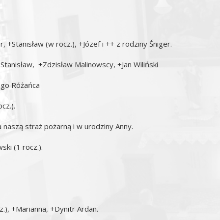
r, +Stanisław (w rocz.), +Józef i ++ z rodziny Śniger.
+Stanisław, +Zdzisław Malinowscy, +Jan Wiliński
wego Różańca
cz.).
 naszą straż pożarną i w urodziny Anny.
ki (1 rocz.).
z.), +Marianna, +Dynitr Ardan.