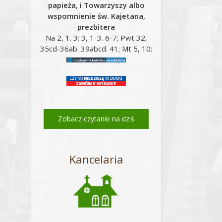
papieża, i Towarzyszy albo
wspomnienie św. Kajetana,
prezbitera
Na 2, 1. 3; 3, 1-3. 6-7; Pwt 32,
35cd-36ab. 39abcd. 41; Mt 5, 10;
Mt 16, 24-28;
Email
Zobacz czytanie na dziś
Kancelaria