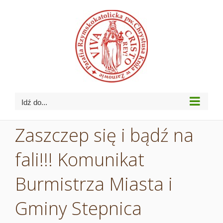
Przejdź
do
zawartości
Idź do...
Zaszczep się i bądź na
fali!!! Komunikat
Burmistrza Miasta i
Gminy Stepnica