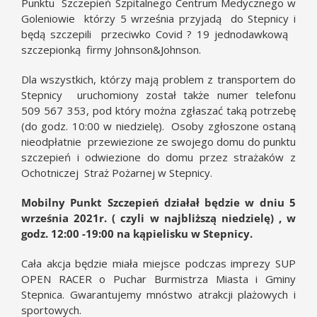
Punktu Szczepień Szpitalnego Centrum Medycznego w
Goleniowie którzy 5 września przyjadą do Stepnicy i
będą szczepili przeciwko Covid ? 19 jednodawkową
szczepionką firmy Johnson&Johnson.
Dla wszystkich, którzy mają problem z transportem do
Stepnicy uruchomiony został także numer telefonu
509 567 353, pod który można zgłaszać taką potrzebę
(do godz. 10:00 w niedzielę). Osoby zgłoszone ostaną
nieodpłatnie przewiezione ze swojego domu do punktu
szczepień i odwiezione do domu przez strażaków z
Ochotniczej Straż Pożarnej w Stepnicy.
Mobilny Punkt Szczepień działał będzie w dniu 5
września 2021r. ( czyli w najbliższą niedzielę) , w
godz. 12:00 -19:00 na kąpielisku w Stepnicy.
Cała akcja będzie miała miejsce podczas imprezy SUP
OPEN RACER o Puchar Burmistrza Miasta i Gminy
Stepnica. Gwarantujemy mnóstwo atrakcji plażowych i
sportowych.