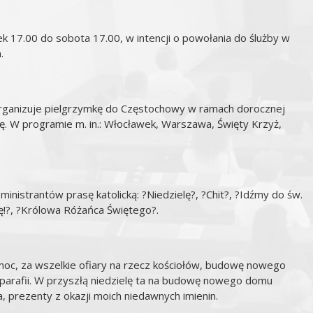
k 17.00 do sobota 17.00, w intencji o powołania do ślużby w
.
organizuje pielgrzymkę do Częstochowy w ramach dorocznej
rę. W programie m. in.: Włocławek, Warszawa, Święty Krzyż,
ministrantów prasę katolicką: ?Niedzielę?, ?Chit?, ?Idźmy do św.
ię!?, ?Królowa Różańca Świętego?.
omoc, za wszelkie ofiary na rzecz kościołów, budowę nowego
 parafii. W przyszłą niedzielę ta na budowę nowego domu
a, prezenty z okazji moich niedawnych imienin.