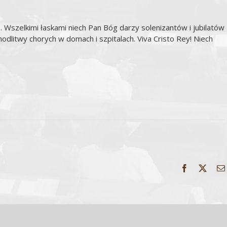
. Wszelkimi łaskami niech Pan Bóg darzy solenizantów i jubilatów
litwy chorych w domach i szpitalach. Viva Cristo Rey! Niech
Facebook
X
Wszelkie Prawa Zastrzeżone | parafiazarnowo.com.pl | Wykonanie:
ArtGraf