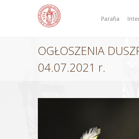
Przejdź
do
zawartości
Parafia
Int
OGŁOSZENIA DUSZPA
04.07.2021 r.
Pokaż
większy
obrazek