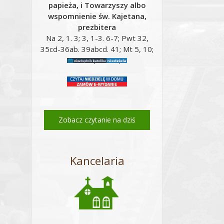
papieża, i Towarzyszy albo
wspomnienie św. Kajetana,
prezbitera
Na 2, 1. 3; 3, 1-3. 6-7; Pwt 32,
35cd-36ab. 39abcd. 41; Mt 5, 10;
Mt 16, 24-28;
Zobacz czytanie na dziś
Kancelaria