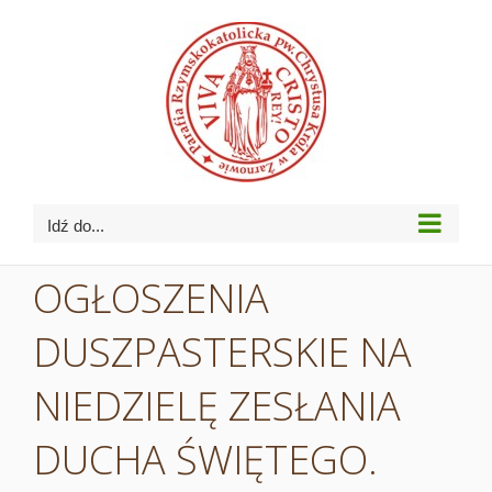
Przejdź
do
zawartości
Idź do...
OGŁOSZENIA
DUSZPASTERSKIE NA
NIEDZIELĘ ZESŁANIA
DUCHA ŚWIĘTEGO.