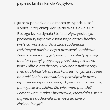
papieża: Emilię i Karola Wojtyłów.
Jutro w poniedziałek 8 marca przypada Dzień
Kobiet. Z tej okazji kieruję do Was słowa sługi
Bożego ks. kardynała Stefana Wyszyńskiego,
prymasa tysiąclecia:
?Świat współczesny bardzo
wiele od was żąda. Obarczone zadaniami
rodzinnymi musicie często pracować zarobkowo.
Zawsze współczuję, gdy widzę, jak kobiety śpieszące
do biur i fabryk popychają przed sobą nerwowo
wózek albo niosą dziecko, wyrwane z najlepszego
snu, do żłobka lub przedszkola. Jest w tym zrzucenie
na barki kobiety obowiązków podwójnych: pracy
wychowawczej i zarobkowej. A jednak sobie radzicie,
pomagacie wszystkim. Kto więc wam pomoże?
Pomoże wam Matka Chrystusowa, która dała z siebie
najwięcej i dochowała wierności do końca.
Naśladujcie Ją!?.