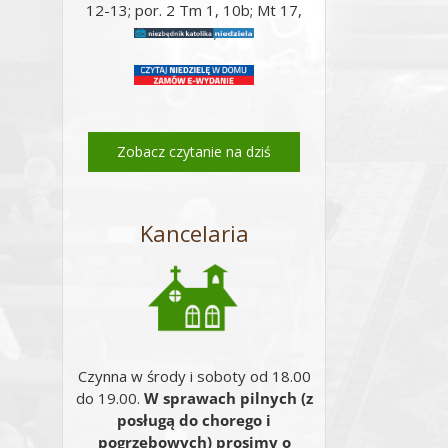
12-13; por. 2 Tm 1, 10b; Mt 17,
14-20;
Zobacz czytanie na dziś
Kancelaria
Czynna w środy i soboty od 18.00
do 19.00.
W sprawach pilnych (z
posługą do chorego i
pogrzebowych) prosimy o