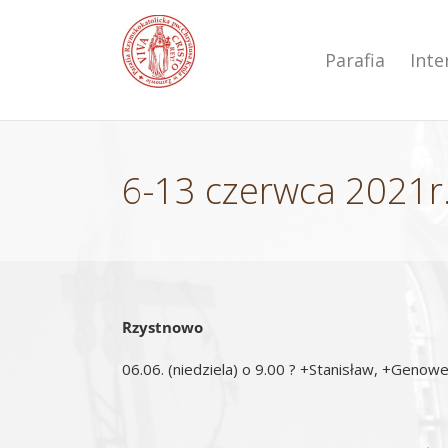
Przejdź
do
zawartości
Parafia
Int
6-13 czerwca 2021r
Rzystnowo
06.06. (niedziela) o 9.00 ? +Stanisław, +Geno