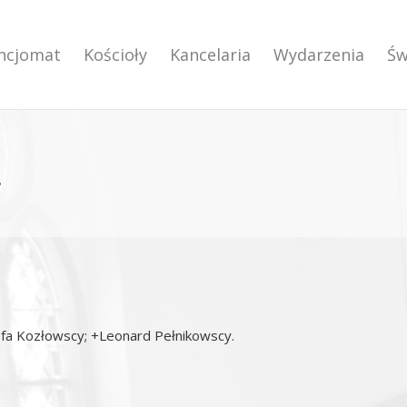
encjomat
Kościoły
Kancelaria
Wydarzenia
Św
.
wefa Kozłowscy; +Leonard Pełnikowscy.