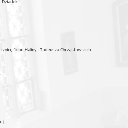
w Dziadek.
ocznicę ślubu Haliny i Tadeusza Chrząstowskich.
.
ej.