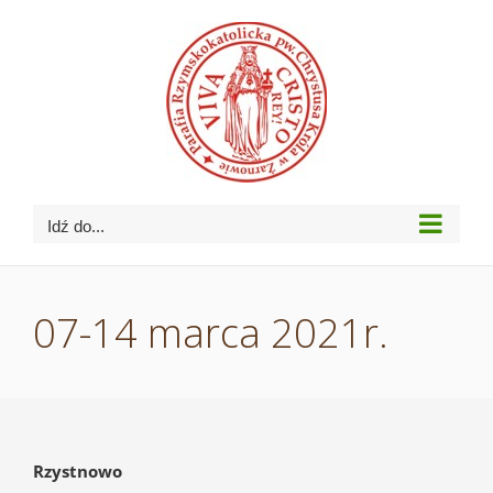
Przejdź
do
zawartości
Idź do...
07-14 marca 2021r.
Rzystnowo