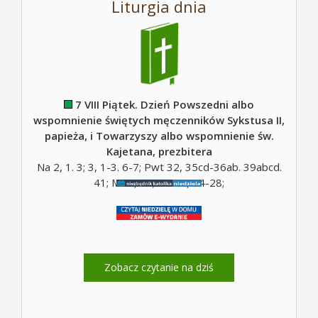
Liturgia dnia
7 VIII Piątek. Dzień Powszedni albo
wspomnienie świętych męczenników Sykstusa II,
papieża, i Towarzyszy albo wspomnienie św.
Kajetana, prezbitera
Na 2, 1. 3; 3, 1-3. 6-7; Pwt 32, 35cd-36ab. 39abcd.
41; Mt 5, 10; Mt 16, 24-28;
Zobacz czytanie na dziś