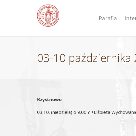
Przejdź
do
zawartości
Parafia
Int
03-10 października 
Rzystnowo
03.10. (niedziela) o 9.00 ? +Elżbieta Wychowani