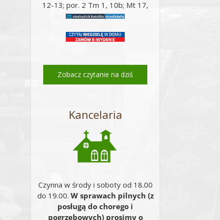
12-13; por. 2 Tm 1, 10b; Mt 17,
14-20;
Zobacz czytanie na dziś
Kancelaria
Czynna w środy i soboty od 18.00
do 19.00.
W sprawach pilnych (z
posługą do chorego i
pogrzebowych) prosimy o