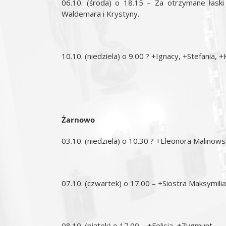
06.10. (środa) o 18.15 – Za otrzymane łaski
Waldemara i Krystyny.
10.10. (niedziela) o 9.00 ? +Ignacy, +Stefania,
Żarnowo
03.10. (niedziela) o 10.30 ? +Eleonora Malinowsk
07.10. (czwartek) o 17.00 – +Siostra Maksymilia
08.10. (piątek) o 17.00 – +Felicja, +Zygmunt.