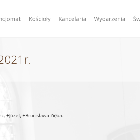
encjomat
Kościoły
Kancelaria
Wydarzenia
Św
2021r.
ec, +Józef, +Bronisława Zięba.