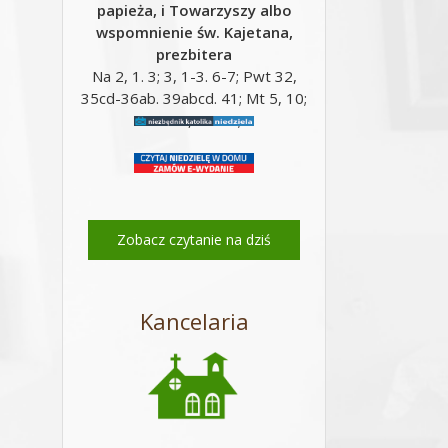
papieża, i Towarzyszy albo
wspomnienie św. Kajetana,
prezbitera
Na 2, 1. 3; 3, 1-3. 6-7; Pwt 32,
35cd-36ab. 39abcd. 41; Mt 5, 10;
Mt 16, 24-28;
Zobacz czytanie na dziś
Kancelaria