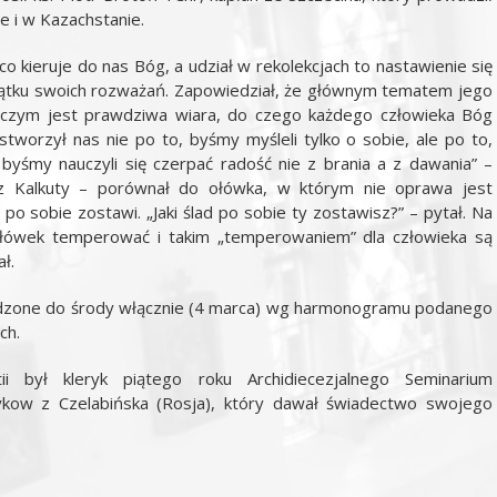
ie i w Kazachstanie.
 co kieruje do nas Bóg, a udział w rekolekcjach to nastawienie się
zątku swoich rozważań. Zapowiedział, że głównym tematem jego
, czym jest prawdziwa wiara, do czego każdego człowieka Bóg
stworzył nas nie po to, byśmy myśleli tylko o sobie, ale po to,
 byśmy nauczyli się czerpać radość nie z brania a z dawania” –
z Kalkuty – porównał do ołówka, w którym nie oprawa jest
d po sobie zostawi. „Jaki ślad po sobie ty zostawisz?” – pytał. Na
ołówek temperować i takim „temperowaniem” dla człowieka są
ł.
adzone do środy włącznie (4 marca) wg harmonogramu podanego
ch.
ii był kleryk piątego roku Archidiecezjalnego Seminarium
ow z Czelabińska (Rosja), który dawał świadectwo swojego