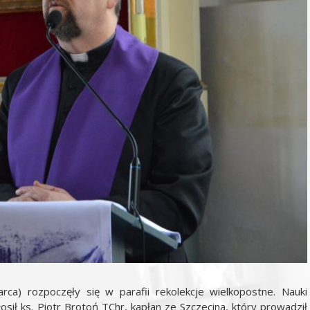
ca) rozpoczęły się w parafii rekolekcje wielkopostne. Nauki
sił ks. Piotr Brotoń TChr, kapłan ze Szczecina, który prowadził