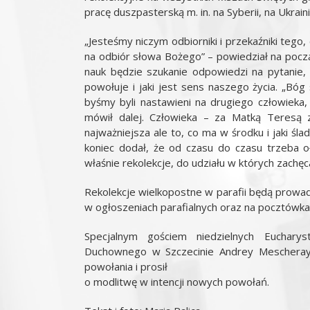
pracę duszpasterską m. in. na Syberii, na Ukrain
„Jesteśmy niczym odbiorniki i przekaźniki tego,
na odbiór słowa Bożego” – powiedział na poc
nauk będzie szukanie odpowiedzi na pytanie
powołuje i jaki jest sens naszego życia. „Bóg 
byśmy byli nastawieni na drugiego człowieka,
mówił dalej. Człowieka – za Matką Teresą 
najważniejsza ale to, co ma w środku i jaki śla
koniec dodał, że od czasu do czasu trzeba 
właśnie rekolekcje, do udziału w których zachęca
Rekolekcje wielkopostne w parafii będą prow
w ogłoszeniach parafialnych oraz na pocztówka
Specjalnym gościem niedzielnych Eucharyst
Duchownego w Szczecinie Andrey Mescherayk
powołania i prosił
o modlitwę w intencji nowych powołań.