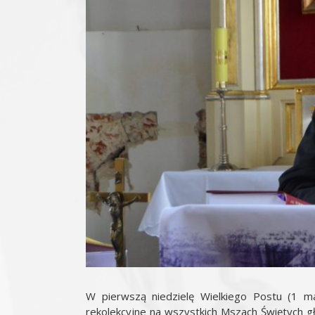
W pierwszą niedzielę Wielkiego Postu (1 mar
rekolekcyjne na wszystkich Mszach Świętych gło