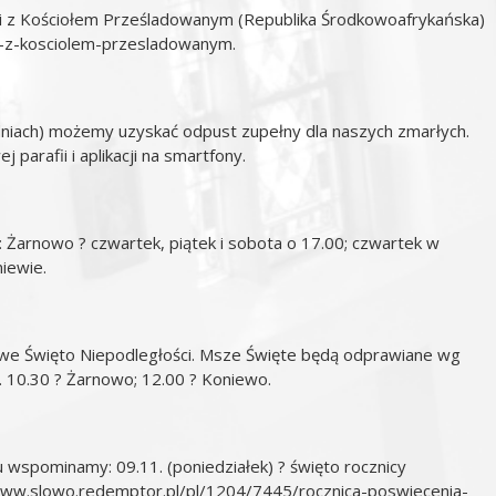
ci z Kościołem Prześladowanym (Republika Środkowoafrykańska)
ci-z-kosciolem-przesladowanym
.
dniach) możemy uzyskać odpust zupełny dla naszych zmarłych.
 parafii i aplikacji na smartfony.
arnowo ? czwartek, piątek i sobota o 17.00; czwartek w
iewie.
owe Święto Niepodległości. Msze Święte będą odprawiane wg
. 10.30 ? Żarnowo; 12.00 ? Koniewo.
 wspominamy: 09.11. (poniedziałek) ? święto rocznicy
www.slowo.redemptor.pl/pl/1204/7445/rocznica-poswiecenia-