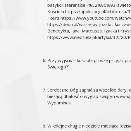
bazyliki-lateranskiej-%E2%80%93-swieto
Kościoła
https://opoka.org.pl/biblioteka/
Tours
https://www.youtube.com/watch
https://deon.pl/wiara/sw-jozafat-kuncew
Benedykta, Jana, Mateusza, Izaaka i Kry
https://www.niedziela.pl/artykul/32220/
Przy wyjściu z kościoła proszę przyjąć p
Świętego?).
Serdeczne Bóg zapłać za wszelkie dary, of
bieżącą dbałość o wygląd świątyń wewnątr
Wypominek.
W kolejne drugie niedziele miesiąca (dzis