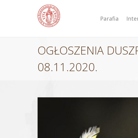
Przejdź
do
zawartości
Parafia
Int
OGŁOSZENIA DUSZPA
08.11.2020.
Pokaż
większy
obrazek