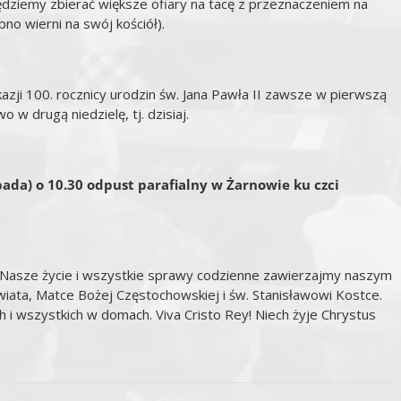
ędziemy zbierać większe ofiary na tacę z przeznaczeniem na
o wierni na swój kościół).
zji 100. rocznicy urodzin św. Jana Pawła II zawsze w pierwszą
 w drugą niedzielę, tj. dzisiaj.
pada) o 10.30 odpust parafialny w Żarnowie ku czci
 Nasze życie i wszystkie sprawy codzienne zawierzajmy naszym
ata, Matce Bożej Częstochowskiej i św. Stanisławowi Kostce.
i wszystkich w domach. Viva Cristo Rey! Niech żyje Chrystus