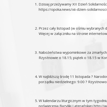
Dzisiaj przeżywamy XII Dzień Solidarnoś
https://opoka.news/xii-dzien-solidarnos
Przez cały listopad (w ośmiu wybranych 
Więcej w załączniku na stronie internetowej
Nabożeństwa wypominkowe za zmarłych: Ż
Rzystnowie o 18.15; piątek o 18.15 w Kon
W najbliższą środę 11 listopada ? Narod
porządku niedzielnego: 9.00 ? Rzystnowo
W kalendarzu liturgicznym w tym tygodniu
poświęcenia Bazyliki Laterańskiej
http://