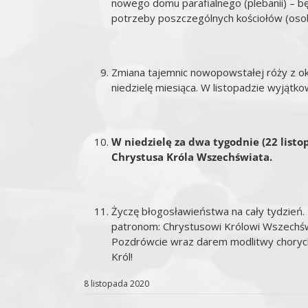
nowego domu parafialnego (plebanii) – b
potrzeby poszczególnych kościołów (osobn
Zmiana tajemnic nowopowstałej róży z oka
niedzielę miesiąca. W listopadzie wyjątkowo
W niedzielę za dwa tygodnie (22 listo
Chrystusa Króla Wszechświata.
Życzę błogosławieństwa na cały tydzień.
patronom: Chrystusowi Królowi Wszechświ
Pozdrówcie wraz darem modlitwy chorych 
Król!
8 listopada 2020