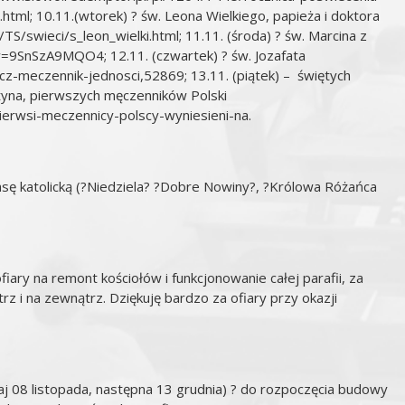
.html
; 10.11.(wtorek) ? św. Leona Wielkiego, papieża i doktora
T/TS/swieci/s_leon_wielki.html
; 11.11. (środa) ? św. Marcina z
?v=9SnSzA9MQO4
; 12.11. (czwartek) ? św. Jozafata
icz-meczennik-jednosci,52869
; 13.11. (piątek) – świętych
styna, pierwszych męczenników Polski
Pierwsi-meczennicy-polscy-wyniesieni-na
.
rasę katolicką (?Niedziela? ?Dobre Nowiny?, ?Królowa Różańca
iary na remont kościołów i funkcjonowanie całej parafii, za
z i na zewnątrz. Dziękuję bardzo za ofiary przy okazji
iaj 08 listopada, następna 13 grudnia) ? do rozpoczęcia budowy