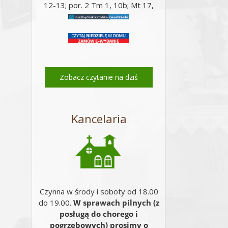
12-13; por. 2 Tm 1, 10b; Mt 17,
14-20;
Zobacz czytanie na dziś
Kancelaria
Czynna w środy i soboty od 18.00
do 19.00.
W sprawach pilnych (z
posługą do chorego i
pogrzebowych) prosimy o