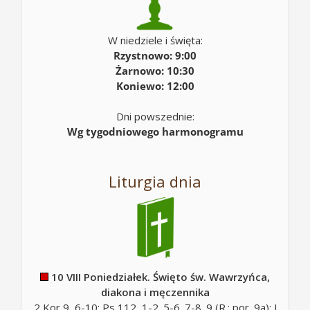
W niedziele i święta:
Rzystnowo: 9:00
Żarnowo: 10:30
Koniewo: 12:00
Dni powszednie:
Wg tygodniowego harmonogramu
Liturgia dnia
10 VIII Poniedziałek. Święto św. Wawrzyńca,
diakona i męczennika
2 Kor 9, 6-10; Ps 112, 1-2. 5-6. 7-8. 9 (R.: por. 9a); J