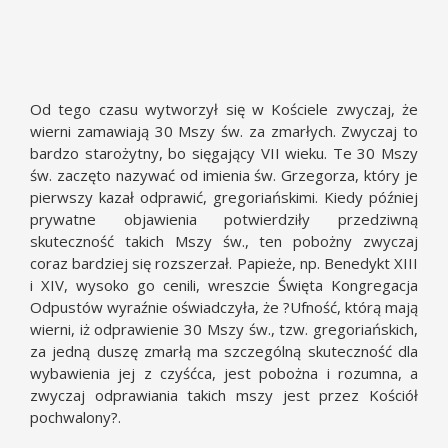
Od tego czasu wytworzył się w Kościele zwyczaj, że
wierni zamawiają 30 Mszy św. za zmarłych. Zwyczaj to
bardzo starożytny, bo sięgający VII wieku. Te 30 Mszy
św. zaczęto nazywać od imienia św. Grzegorza, który je
pierwszy kazał odprawić, gregoriańskimi. Kiedy później
prywatne objawienia potwierdziły przedziwną
skuteczność takich Mszy św., ten pobożny zwyczaj
coraz bardziej się rozszerzał. Papieże, np. Benedykt XIII
i XIV, wysoko go cenili, wreszcie Święta Kongregacja
Odpustów wyraźnie oświadczyła, że ?Ufność, którą mają
wierni, iż odprawienie 30 Mszy św., tzw. gregoriańskich,
za jedną duszę zmarłą ma szczególną skuteczność dla
wybawienia jej z czyśćca, jest pobożna i rozumna, a
zwyczaj odprawiania takich mszy jest przez Kościół
pochwalony?.