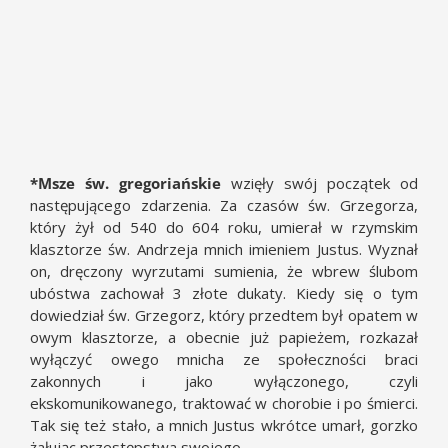
*Msze św. gregoriańskie
wzięły swój początek od
następującego zdarzenia. Za czasów św. Grzegorza,
który żył od 540 do 604 roku, umierał w rzymskim
klasztorze św. Andrzeja mnich imieniem Justus. Wyznał
on, dręczony wyrzutami sumienia, że wbrew ślubom
ubóstwa zachował 3 złote dukaty. Kiedy się o tym
dowiedział św. Grzegorz, który przedtem był opatem w
owym klasztorze, a obecnie już papieżem, rozkazał
wyłączyć owego mnicha ze społeczności braci
zakonnych i jako wyłączonego, czyli
ekskomunikowanego, traktować w chorobie i po śmierci.
Tak się też stało, a mnich Justus wkrótce umarł, gorzko
żałując przestępstwa swojego.