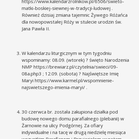
https://www.kalendarzrolnikow.pl/6506/swieto-
matki-boskiej-siewnej-w-tradycji-ludowej
.
Również dzisiaj zmiana tajemnic Żywego Różańca
dla nowopowstałej Róży w stulecie urodzin św.
Jana Pawła II.
W kalendarzu liturgicznym w tym tygodniu
wspominamy: 08.09. (wtorek) ? święto Narodzenia
NMP
https://brewiarz.pl/czytelnia/swieci/09-
08a.php3
; 12.09. (sobota) ? Najświętsze Imię
Maryi https://www.karmel.pl/wspomnienie-
najswietszego-imienia-maryi/ .
30 czerwca br. została zakupiona działka pod
budowę nowego domu parafialnego (plebanii) w
Żarnowie na ulicy Podgórnej. Za ofiary
indywidualne i na tacę w drugą niedzielę miesiąca
wszystkim Parafianom i Przyjaciołom wyrażam