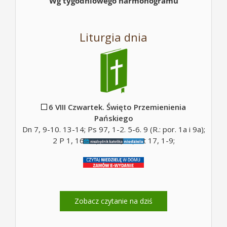
Wg tygodniowego harmonogramu
Liturgia dnia
6 VIII Czwartek. Święto Przemienienia
Pańskiego
Dn 7, 9-10. 13-14; Ps 97, 1-2. 5-6. 9 (R.: por. 1a i 9a);
2 P 1, 16-19; Mt 17, 5c; Mt 17, 1-9;
Zobacz czytanie na dziś