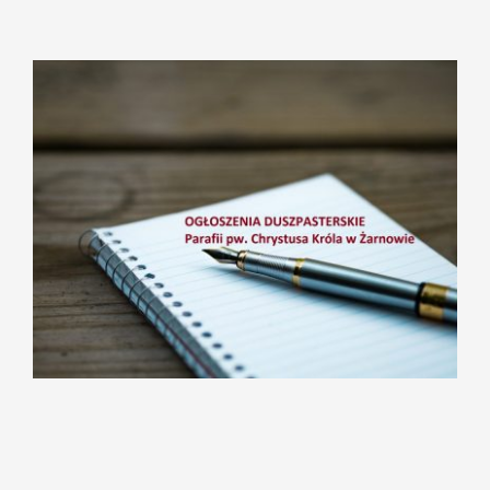
Pokaż
większy
obrazek