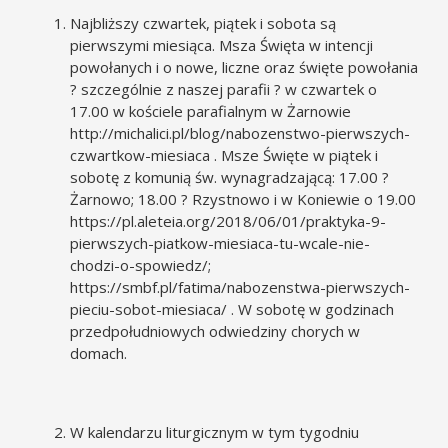
Najbliższy czwartek, piątek i sobota są
pierwszymi miesiąca. Msza Święta w intencji
powołanych i o nowe, liczne oraz święte powołania
? szczególnie z naszej parafii ? w czwartek o
17.00 w kościele parafialnym w Żarnowie
http://michalici.pl/blog/nabozenstwo-pierwszych-
czwartkow-miesiaca . Msze Święte w piątek i
sobotę z komunią św. wynagradzającą: 17.00 ?
Żarnowo; 18.00 ? Rzystnowo i w Koniewie o 19.00
https://pl.aleteia.org/2018/06/01/praktyka-9-
pierwszych-piatkow-miesiaca-tu-wcale-nie-
chodzi-o-spowiedz/
;
https://smbf.pl/fatima/nabozenstwa-pierwszych-
pieciu-sobot-miesiaca/
. W sobotę w godzinach
przedpołudniowych odwiedziny chorych w
domach.
W kalendarzu liturgicznym w tym tygodniu