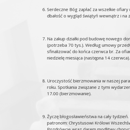
Serdeczne Bóg zapłać za wszelkie ofiary n
dbałość o wygląd świątyń wewnątrz i na 
Na zakup działki pod budowę nowego domu
(potrzeba 70 tys.). Według umowy przedw
sfinalizować do końca czerwca br. Za ofi
niedzielę miesiąca (następna 14 czerwca).
Uroczystość bierzmowania w naszej paraf
roku. Spotkania związane z tymi wydarzen
17.00 (bierzmowanie).
Życzę błogosławieństwa na cały tydzień.
patronom: Chrystusowi Królowi Wszechświ
Pozdrówcie wraz darem modlitwy chorych 