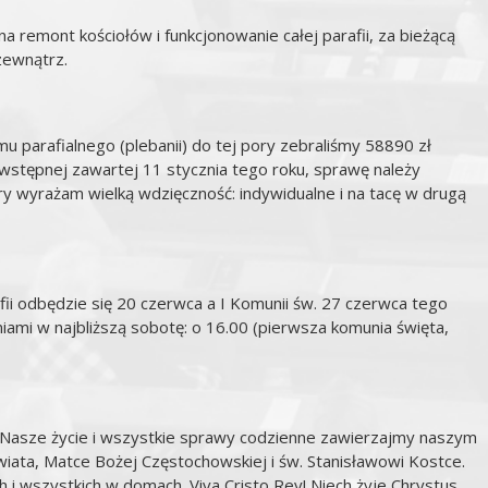
a remont kościołów i funkcjonowanie całej parafii, za bieżącą
zewnątrz.
 parafialnego (plebanii) do tej pory zebraliśmy 58890 zł
stępnej zawartej 11 stycznia tego roku, sprawę należy
ary wyrażam wielką wdzięczność: indywidualne i na tacę w drugą
ii odbędzie się 20 czerwca a I Komunii św. 27 czerwca tego
iami w najbliższą sobotę: o 16.00 (pierwsza komunia święta,
 Nasze życie i wszystkie sprawy codzienne zawierzajmy naszym
ata, Matce Bożej Częstochowskiej i św. Stanisławowi Kostce.
i wszystkich w domach. Viva Cristo Rey! Niech żyje Chrystus