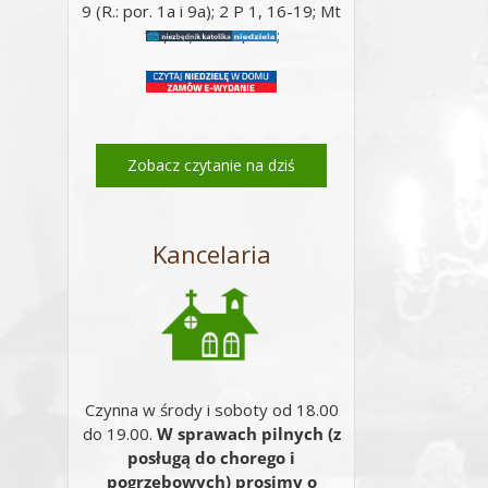
9 (R.: por. 1a i 9a); 2 P 1, 16-19; Mt
17, 5c; Mt 17, 1-9;
Zobacz czytanie na dziś
Kancelaria
Czynna w środy i soboty od 18.00
do 19.00.
W sprawach pilnych (z
posługą do chorego i
pogrzebowych) prosimy o