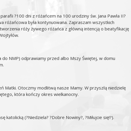
 parafii ?100 dni z różańcem na 100 urodziny św. Jana Pawła II?
itwa różańcowa była kontynuowana. Zapraszam wszystkich
o utworzenia róży żywego różańca z główną intencją o beatyfikację
 Wojtyłów.
a do NMP) odprawiamy przed albo Mszy Świętej, w domu
m.
ń Matki. Otoczmy modlitwą nasze Mamy. W przyszłą niedzielę
ętego, która kończy okres wielkanocny.
sę katolicką (?Niedziela? ?Dobre Nowiny?, ?Miłujcie się!?).