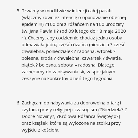
Trwamy w modlitwie w intencji całej parafii
(włączmy również intencję o opanowanie obecnej
epidemii!!!) ?100 dni z różańcem na 100 urodziny
św. Jana Pawła II? (od 09 lutego do 18 maja 2020
r.). Chcemy, aby codziennie chociaż jedna osoba
odmawiała jedną część różańca (niedziela ? część
chwalebna, poniedziałek ? radosna, wtorek ?
bolesna, środa ? chwalebna, czwartek ? światła,
piątek ? bolesna, sobota – radosna. Dlatego
zachęcamy do zapisywania się w specjalnym
zeszycie na konkretny dzień tego tygodnia.
Zachęcam do nabywania za dobrowolną ofiarę i
czytania prasy religijnej i czasopism (?Niedziela? ?
Dobre Nowiny?, ?Królowa Różańca Świętego?)
oraz książek, które są wyłożone na stoliku przy
wyjściu z kościoła.