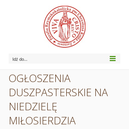
Przejdź
do
zawartości
Idź do...
OGŁOSZENIA
DUSZPASTERSKIE NA
NIEDZIELĘ
MIŁOSIERDZIA