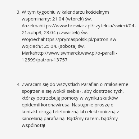
W tym tygodniu w kalendarzu kościelnym
wspominamy: 21.04 (wtorek) św.
Anzelma
https://www.brewiarz.pl/czytelnia/swieci/04-
21a.php3
; 23.04 (czwartek) św.
Wojciecha
https://prymaspolski.pl/patron-sw-
wojciech/
; 25.04. (sobota) św.
Marka
http://www.swmarek.waw.pl/o-parafii-
12599/patron-13757
.
Zwracam się do wszystkich Parafian o ?miłosierne
spojrzenie się wokół siebie?, aby dostrzec tych,
którzy potrzebują pomocy w wyniku skutków
epidemii koronawirusa. Następnie proszę o
kontakt drogą telefoniczną lub elektroniczną z
kancelarią parafialną. Bądźmy razem, bądźmy
wspólnotą!