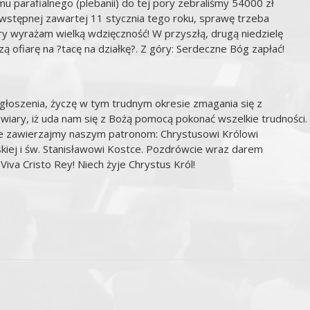
 parafialnego (plebanii) do tej pory zebraliśmy 54000 zł
wstępnej zawartej 11 stycznia tego roku, sprawę trzeba
ary wyrażam wielką wdzięczność! W przyszłą, drugą niedzielę
 ofiarę na ?tacę na działkę?. Z góry: Serdeczne Bóg zapłać!
łoszenia, życzę w tym trudnym okresie zmagania się z
 wiary, iż uda nam się z Bożą pomocą pokonać wszelkie trudności.
ne zawierzajmy naszym patronom: Chrystusowi Królowi
iej i św. Stanisławowi Kostce. Pozdrówcie wraz darem
iva Cristo Rey! Niech żyje Chrystus Król!