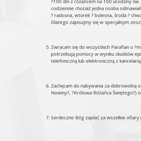
?100 dni z różańcem na 100 urodziny św. 
codziennie chociaż jedna osoba odmawiała
? radosna, wtorek ? bolesna, środa ? chwa
Dlatego zapisujmy się w specjalnym zeszy
Zwracam się do wszystkich Parafian o ?mił
potrzebują pomocy w wyniku skutków epi
telefoniczną lub elektroniczną z kancela
Zachęcam do nabywania za dobrowolną ofia
Nowiny?, ?Królowa Różańca Świętego?) oraz
Serdeczne Bóg zapłać za wszelkie ofiary n