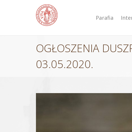
Przejdź
do
zawartości
Parafia
Int
OGŁOSZENIA DUSZP
03.05.2020.
Pokaż
większy
obrazek