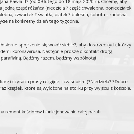
Jana Pawła II? (od 09 lutego do 18 maja 2020 r.). Chcemy, aby
 jedną część różańca (niedziela ? część chwalebna, poniedziałek
lebna, czwartek ? światła, piątek ? bolesna, sobota – radosna.
cie na konkretny dzień tego tygodnia.
osierne spojrzenie się wokół siebie?, aby dostrzec tych, którzy
demii koronawirusa. Następnie proszę o kontakt drogą
rią parafialną. Bądźmy razem, bądźmy wspólnotą!
rę i czytania prasy religijnej i czasopism (?Niedziela? ?Dobre
 książek, które są wyłożone na stoliku przy wyjściu z kościoła.
a remont kościołów i funkcjonowanie całej parafii.