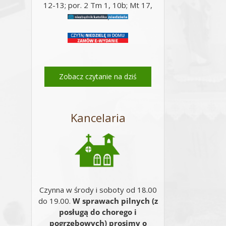
12-13; por. 2 Tm 1, 10b; Mt 17,
14-20;
Zobacz czytanie na dziś
Kancelaria
Czynna w środy i soboty od 18.00
do 19.00.
W sprawach pilnych (z
posługą do chorego i
pogrzebowych) prosimy o