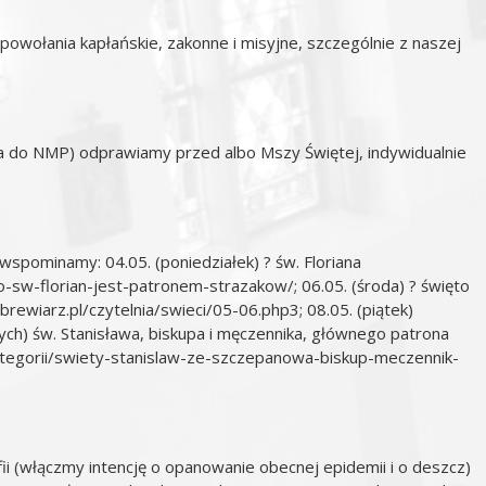
owołania kapłańskie, zakonne i misyjne, szczególnie z naszej
 do NMP) odprawiamy przed albo Mszy Świętej, indywidualnie
spominamy: 04.05. (poniedziałek) ? św. Floriana
go-sw-florian-jest-patronem-strazakow/
; 06.05. (środa) ? święto
/brewiarz.pl/czytelnia/swieci/05-06.php3
; 08.05. (piątek)
ch) św. Stanisława, biskupa i męczennika, głównego patrona
ategorii/swiety-stanislaw-ze-szczepanowa-biskup-meczennik-
fii (włączmy intencję o opanowanie obecnej epidemii i o deszcz)