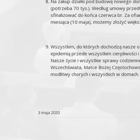
Na zakup działki pod budowę nowego domu
(potrzeba 70 tys.). Według umowy przed
sfinalizować do końca czerwca br. Za ofi
miesiąca (10 maja), możemy złożyć większą
Wszystkim, do których dochodzą nasze og
epidemią przede wszystkim cierpliwości i
Nasze życie i wszystkie sprawy codzien
Wszechświata, Matce Bożej Częstochowsk
modlitwy chorych i wszystkich w domach. V
3 maja 2020