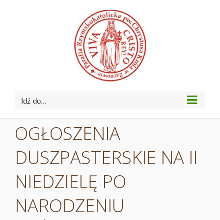
Przejdź
do
zawartości
Idź do...
OGŁOSZENIA
DUSZPASTERSKIE NA II
NIEDZIELĘ PO
NARODZENIU