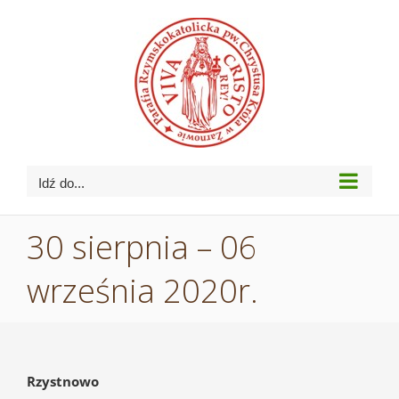
Przejdź
do
zawartości
Idź do...
30 sierpnia – 06
września 2020r.
Rzystnowo