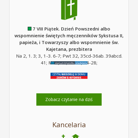
7 VIII Piątek. Dzień Powszedni albo
wspomnienie świętych męczenników Sykstusa II,
papieża, i Towarzyszy albo wspomnienie św.
Kajetana, prezbitera
Na 2, 1. 3; 3, 1-3. 6-7; Pwt 32, 35cd-36ab. 39abcd.
41; Mt 5, 10; Mt 16, 24-28;
Zobacz czytanie na dziś
Kancelaria