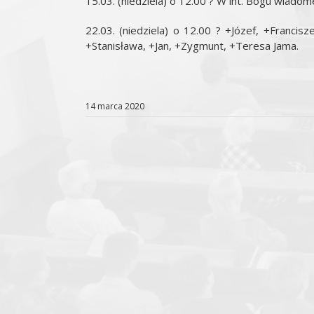
15.03. (niedziela) o 12.00 ? W int. Bogu wiadome
22.03. (niedziela) o 12.00 ? +Józef, +Francisz
+Stanisława, +Jan, +Zygmunt, +Teresa Jama.
14 marca 2020