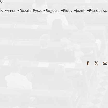
j.
ek, +Anna, +Rozalia Pysz; +Bogdan, +Piotr, +Józef, +Franciszka,
Facebook
X