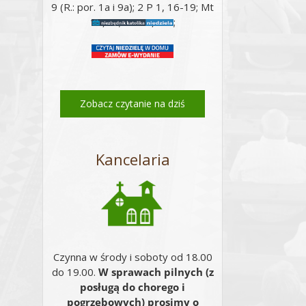
9 (R.: por. 1a i 9a); 2 P 1, 16-19; Mt
17, 5c; Mt 17, 1-9;
Zobacz czytanie na dziś
Kancelaria
Email
Czynna w środy i soboty od 18.00
do 19.00.
W sprawach pilnych (z
posługą do chorego i
pogrzebowych) prosimy o