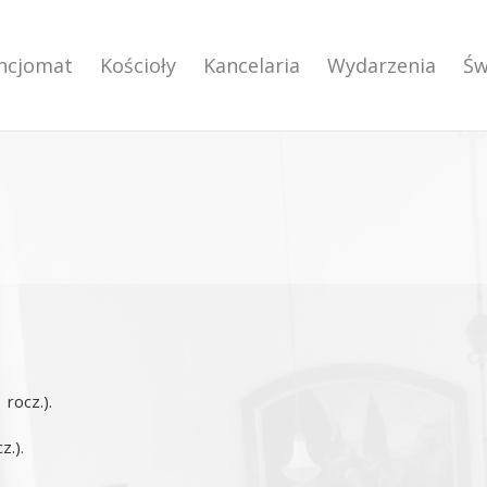
encjomat
Kościoły
Kancelaria
Wydarzenia
Św
 rocz.).
z.).