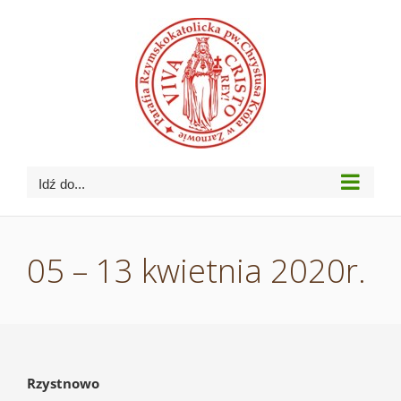
Przejdź
do
zawartości
Idź do...
05 – 13 kwietnia 2020r.
Rzystnowo