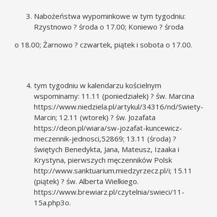
Nabożeństwa wypominkowe w tym tygodniu:
Rzystnowo ? środa o 17.00; Koniewo ? środa
o 18.00; Żarnowo ? czwartek, piątek i sobota o 17.00.
tym tygodniu w kalendarzu kościelnym
wspominamy: 11.11 (poniedziałek) ? św. Marcina
https://www.niedziela.pl/artykul/34316/nd/Swiety-
Marcin
; 12.11 (wtorek) ? św. Jozafata
https://deon.pl/wiara/sw-jozafat-kuncewicz-
meczennik-jednosci,52869
; 13.11 (środa) ?
świętych Benedykta, Jana, Mateusz, Izaaka i
Krystyna, pierwszych męczenników Polsk
http://www.sanktuarium.miedzyrzecz.pl/
i; 15.11
(piątek) ? św. Alberta Wielkiego.
https://www.brewiarz.pl/czytelnia/swieci/11-
15a.php3
o.