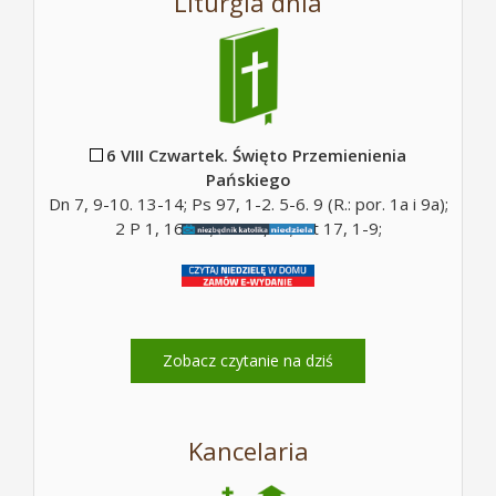
Liturgia dnia
6 VIII Czwartek. Święto Przemienienia
Pańskiego
Dn 7, 9-10. 13-14; Ps 97, 1-2. 5-6. 9 (R.: por. 1a i 9a);
2 P 1, 16-19; Mt 17, 5c; Mt 17, 1-9;
Zobacz czytanie na dziś
Kancelaria