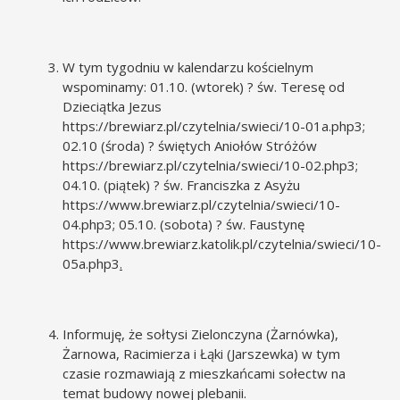
W tym tygodniu w kalendarzu kościelnym
wspominamy: 01.10. (wtorek) ? św. Teresę od
Dzieciątka Jezus
https://brewiarz.pl/czytelnia/swieci/10-01a.php3
;
02.10 (środa) ? świętych Aniołów Stróżów
https://brewiarz.pl/czytelnia/swieci/10-02.php3
;
04.10. (piątek) ? św. Franciszka z Asyżu
https://www.brewiarz.pl/czytelnia/swieci/10-
04.php3
; 05.10. (sobota) ? św. Faustynę
https://www.brewiarz.katolik.pl/czytelnia/swieci/10-
05a.php3
.
Informuję, że sołtysi Zielonczyna (Żarnówka),
Żarnowa, Racimierza i Łąki (Jarszewka) w tym
czasie rozmawiają z mieszkańcami sołectw na
temat budowy nowej plebanii.