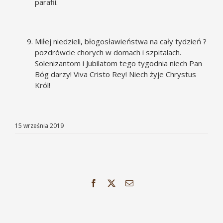
parafii.
Miłej niedzieli, błogosławieństwa na cały tydzień ?
pozdrówcie chorych w domach i szpitalach.
Solenizantom i Jubilatom tego tygodnia niech Pan
Bóg darzy! Viva Cristo Rey! Niech żyje Chrystus
Król!
15 września 2019
Facebook
X
Email