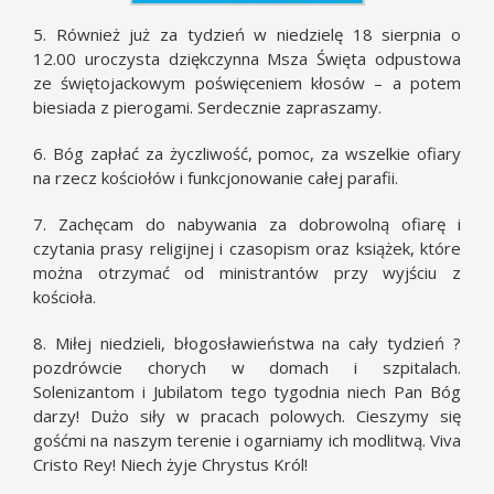
5. Również już za tydzień w niedzielę 18 sierpnia o
12.00 uroczysta dziękczynna Msza Święta odpustowa
ze świętojackowym poświęceniem kłosów – a potem
biesiada z pierogami. Serdecznie zapraszamy.
6. Bóg zapłać za życzliwość, pomoc, za wszelkie ofiary
na rzecz kościołów i funkcjonowanie całej parafii.
7. Zachęcam do nabywania za dobrowolną ofiarę i
czytania prasy religijnej i czasopism oraz książek, które
można otrzymać od ministrantów przy wyjściu z
kościoła.
8. Miłej niedzieli, błogosławieństwa na cały tydzień ?
pozdrówcie chorych w domach i szpitalach.
Solenizantom i Jubilatom tego tygodnia niech Pan Bóg
darzy! Dużo siły w pracach polowych. Cieszymy się
gośćmi na naszym terenie i ogarniamy ich modlitwą. Viva
Cristo Rey! Niech żyje Chrystus Król!