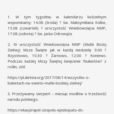
1. W tym tygodniu w kalendarzu kościelnym
wspominamy: 14.08 (środa) ? św. Maksymiliana Kolbe,
15.08 (czwartek) ? uroczystość Wniebowzięcia NMP,
17.08 (sobota) ? św. Jacka Odrowąża.
2. W uroczystość Wniebowzięcia NMP (Matki Bożej
Zielnej) Msze Święte jak w każdą niedzielę: 9.00 ?
Rzystnowo, 10.30 ? Żarnowo, 12.00 ? Koniewo.
Podczas każdej Mszy Świętej święcenie ?bukietów? z
roślin, ziół.
https://pl.aleteia.org/2017/08/14/wszystko-o-
bukietach-na-swieto-matki-boskiej-zielnej/
3. Przeżywamy sierpień – miesiąc modlitw o trzeźwość
narodu polskiego.
https://ekai.pl/apel-zespolu-episkopatu-ds-