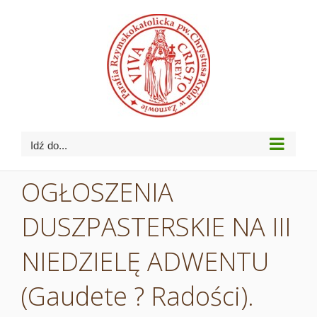
Przejdź
do
zawartości
Idź do...
OGŁOSZENIA
DUSZPASTERSKIE NA III
NIEDZIELĘ ADWENTU
(Gaudete ? Radości).