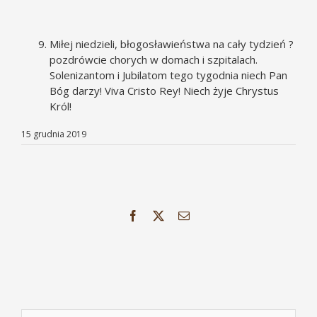
Miłej niedzieli, błogosławieństwa na cały tydzień ?
pozdrówcie chorych w domach i szpitalach.
Solenizantom i Jubilatom tego tygodnia niech Pan
Bóg darzy! Viva Cristo Rey! Niech żyje Chrystus
Król!
15 grudnia 2019
Facebook
X
Email