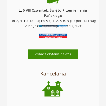
6 VIII Czwartek. Święto Przemienienia
Pańskiego
Dn 7, 9-10. 13-14; Ps 97, 1-2. 5-6. 9 (R.: por. 1a i 9a);
2 P 1, 16-19; Mt 17, 5c; Mt 17, 1-9;
Zobacz czytanie na dziś
Kancelaria