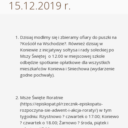
15.12.2019 r.
Dzisiaj modlimy się i zbieramy ofiary do puszki na
?Kościół na Wschodzie?. Również dzisiaj w
Koniewie z inicjatywy sołtysa i rady sołeckiej po
Mszy Świętej o 12.00 w miejscowej szkole
odbędzie spotkanie opłatkowe dla wszystkich
mieszkańców Koniewa i Siniechowa (wydarzenie
godne pochwały).
Msze Święte Roratnie
(
https://episkopat.pl/rzecznik-episkopatu-
rozpoczyna-sie-adwent-i-akcja-roraty/
) w tym
tygodniu: Rzystnowo ? czwartek o 17.00; Koniewo
? czwartek o 18.00; Żarnowo ? środa, piątek i