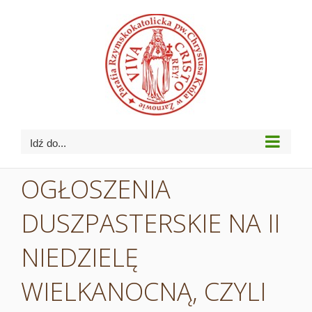
Przejdź
do
zawartości
Idź do...
OGŁOSZENIA
DUSZPASTERSKIE NA II
NIEDZIELĘ
WIELKANOCNĄ, CZYLI