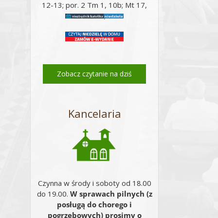
12-13; por. 2 Tm 1, 10b; Mt 17,
14-20;
Email
Zobacz czytanie na dziś
Kancelaria
Czynna w środy i soboty od 18.00
do 19.00.
W sprawach pilnych (z
posługą do chorego i
pogrzebowych) prosimy o