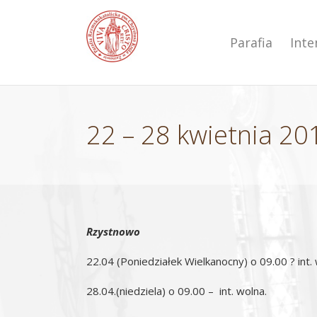
Przejdź
do
zawartości
Parafia
Int
22 – 28 kwietnia 201
Rzystnowo
22.04 (Poniedziałek Wielkanocny) o 09.00 ? int.
28.04.(niedziela) o 09.00 – int. wolna.