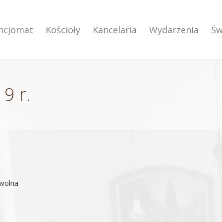
encjomat
Kościoły
Kancelaria
Wydarzenia
Św
9 r.
 wolna