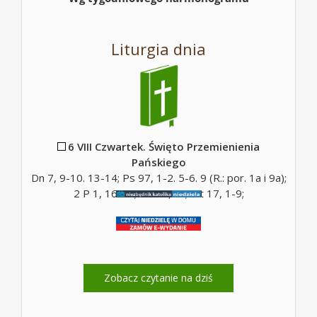
Liturgia dnia
6 VIII Czwartek. Święto Przemienienia
Pańskiego
Dn 7, 9-10. 13-14; Ps 97, 1-2. 5-6. 9 (R.: por. 1a i 9a);
2 P 1, 16-19; Mt 17, 5c; Mt 17, 1-9;
Zobacz czytanie na dziś