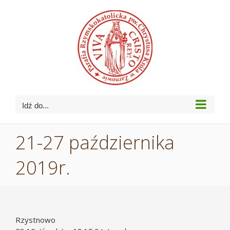
Przejdź
do
zawartości
Idź do...
21-27 października
2019r.
Rzystnowo