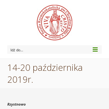
Przejdź
do
zawartości
Idź do...
14-20 października
2019r.
Rzystnowo