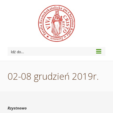
Przejdź
do
zawartości
Idź do...
02-08 grudzień 2019r.
Rzystnowo