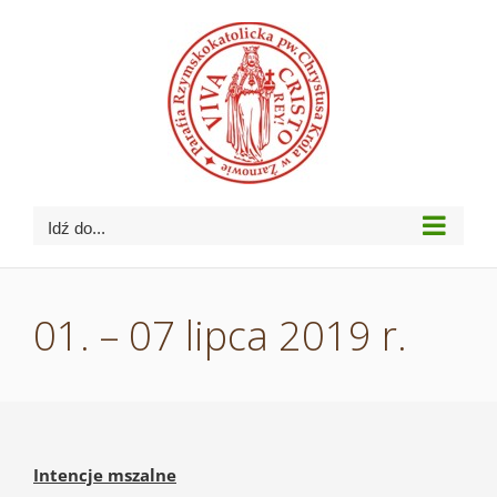
Przejdź
do
zawartości
Idź do...
01. – 07 lipca 2019 r.
Intencje mszalne