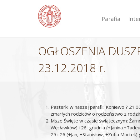
Przejdź
do
zawartości
Parafia
Int
OGŁOSZENIA DUSZP
23.12.2018 r.
Pasterki w naszej parafii: Koniewo ? 21.
zmarłych rodziców o rodzeństwo z rodziny
Msze Święte w czasie świątecznym: Żarno
Węcławków) i 26 grudnia (+Janina.+Tadeu
25 i 26 (+Jan, +Stanisław, +Zofia Mortek)