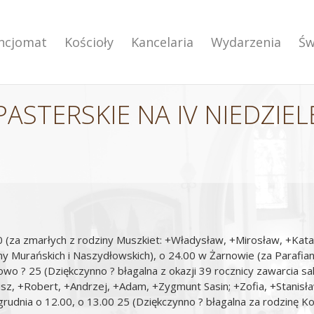
encjomat
Kościoły
Kancelaria
Wydarzenia
Św
ASTERSKIE NA IV NIEDZIE
00 (za zmarłych z rodziny Muszkiet: +Władysław, +Mirosław, +Kat
 Murańskich i Naszydłowskich), o 24.00 w Żarnowie (za Parafian
wo ? 25 (Dziękczynno ? błagalna z okazji 39 rocznicy zawarcia 
sz, +Robert, +Andrzej, +Adam, +Zygmunt Sasin; +Zofia, +Stanisł
 grudnia o 12.00, o 13.00 25 (Dziękczynno ? błagalna za rodzinę Ko