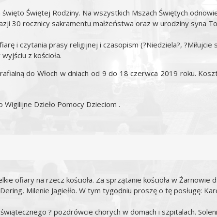
a święto Świętej Rodziny. Na wszystkich Mszach Świętych odnow
 okazji 30 rocznicy sakramentu małżeństwa oraz w urodziny syna 
ę i czytania prasy religijnej i czasopism (?Niedziela?, ?Miłujcie
 wyjściu z kościoła.
ę parafialną do Włoch w dniach od 9 do 18 czerwca 2019 roku.
 Wigilijne Dzieło Pomocy Dzieciom .
kie ofiary na rzecz kościoła. Za sprzątanie kościoła w Żarnowie 
 Dering, Milenie Jagiełło. W tym tygodniu proszę o tę posługę: Ka
a świątecznego ? pozdrówcie chorych w domach i szpitalach. Solen