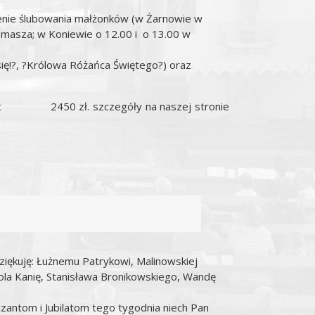
ienie ślubowania małżonków (w Żarnowie w
Tomasza; w Koniewie o 12.00 i o 13.00 w
 się!?, ?Królowa Różańca Świętego?) oraz
 Koszt 2450 zł. szczegóły na naszej stronie
dziękuję: Łużnemu Patrykowi, Malinowskiej
rola Kanię, Stanisława Bronikowskiego, Wandę
izantom i Jubilatom tego tygodnia niech Pan