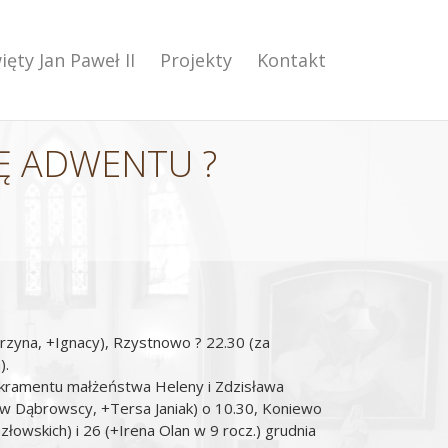
ięty Jan Paweł II
Projekty
Kontakt
LĘ ADWENTU ?
arzyna, +Ignacy), Rzystnowo ? 22.30 (za
).
sakramentu małżeństwa Heleny i Zdzisława
aw Dąbrowscy, +Tersa Janiak) o 10.30, Koniewo
złowskich) i 26 (+Irena Olan w 9 rocz.) grudnia