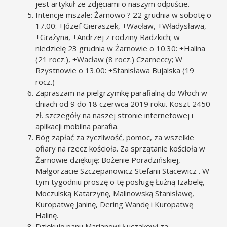
jest artykuł ze zdjęciami o naszym odpuście.
Intencje mszale: Żarnowo ? 22 grudnia w sobotę o
17.00: +Józef Gieraszek, +Wacław, +Władysława,
+Grażyna, +Andrzej z rodziny Radzkich; w
niedzielę 23 grudnia w Żarnowie o 10.30: +Halina
(21 rocz.), +Wacław (8 rocz.) Czarneccy; W
Rzystnowie o 13.00: +Stanisława Bujalska (19
rocz.)
Zapraszam na pielgrzymkę parafialną do Włoch w
dniach od 9 do 18 czerwca 2019 roku. Koszt 2450
zł. szczegóły na naszej stronie internetowej i
aplikacji mobilna parafia.
Bóg zapłać za życzliwość, pomoc, za wszelkie
ofiary na rzecz kościoła. Za sprzątanie kościoła w
Żarnowie dziękuję: Bożenie Poradzińskiej,
Małgorzacie Szczepanowicz Stefanii Stacewicz . W
tym tygodniu proszę o tę posługę Łużną Izabelę,
Moczulską Katarzynę, Malinowską Stanisławę,
Kuropatwę Janinę, Dering Wandę i Kuropatwę
Halinę.
Dziękuję panu Marianowi Łuczakowi za