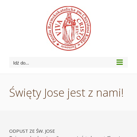
Przejdź
do
zawartości
Idź do...
Święty Jose jest z nami!
ODPUST ZE ŚW. JOSE