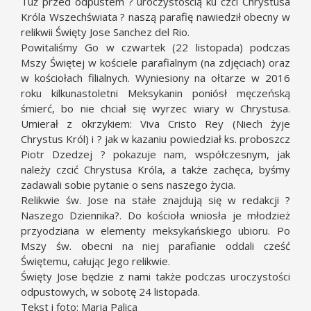
Tuż przed odpustem ? uroczystością ku czci Chrystusa
Króla Wszechświata ? naszą parafię nawiedził obecny w
relikwii Święty Jose Sanchez del Rio.
Powitaliśmy Go w czwartek (22 listopada) podczas
Mszy Świętej w kościele parafialnym (na zdjęciach) oraz
w kościołach filialnych. Wyniesiony na ołtarze w 2016
roku kilkunastoletni Meksykanin poniósł męczeńską
śmierć, bo nie chciał się wyrzec wiary w Chrystusa.
Umierał z okrzykiem: Viva Cristo Rey (Niech żyje
Chrystus Król) i ? jak w kazaniu powiedział ks. proboszcz
Piotr Dzedzej ? pokazuje nam, współczesnym, jak
należy czcić Chrystusa Króla, a także zachęca, byśmy
zadawali sobie pytanie o sens naszego życia.
Relikwie św. Jose na stałe znajdują się w redakcji ?
Naszego Dziennika?. Do kościoła wniosła je młodzież
przyodziana w elementy meksykańskiego ubioru. Po
Mszy św. obecni na niej parafianie oddali cześć
Świętemu, całując Jego relikwie.
Święty Jose będzie z nami także podczas uroczystości
odpustowych, w sobotę 24 listopada.
Tekst i foto: Maria Palica