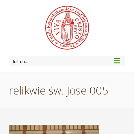
Przejdź
do
zawartości
Idź do...
relikwie św. Jose 005