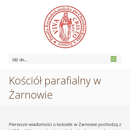
Przejdź
do
zawartości
Idź do...
Kościół parafialny w
Żarnowie
Pierwsze wiadomości o kościele w Żarnowie pochodzą z