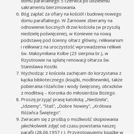
domu parafialnego 5 czerwca po udzieleniu
sakramentu bierzmowania.
Bóg zapłać za ofiary na kościół i budowę nowego
domu parafialnego. W Żarnowie zbieramy na
odnowienie bocznych drzwi kościoła (w przyszłą
niedzielę poświęcenie), w Koniewie na nową
podstawę pod ścienny ołtarz główny, relikwiarium
i relikwiarz na uroczystość wprowadzenia relikwii
św. Maksymiliana Kolbe (23 sierpnia br.), w
Rzystnowie na spłatę renowacji ołtarza św.
Stanisława Kostki.
Wychodząc z kościoła zachęcam do korzystania z
kącika bibliotecznego (książki, modlitewniki), także
pobierania różańców i wody święconej, obrazków
z modlitwą – Koronka do miłosierdzia Bożego.
Proszę przyjąć prasę katolicką: „Niedziela”,
„Idziemy”, ”Staś”, „Dobre Nowiny”, „Królowa
Różańca Świętego”.
Zwracam się z prośbą o możliwość skopiowania
jakichkolwiek zdjęć od czasu powstania naszej
parafii (28.06.1957 r.). Przygotowujemy książkę w