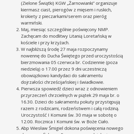
(Zielone Świątki) KGW „Żarnowianki” organizuje
kiermasz ciast, pierogów z mięsem i ruskich,
krokiety z pieczarkami/serem oraz pieróg
warmiński.
Maj, miesiąc szczególnie poświęcony NMP.
Zachęcam do modlitwy Litanią Loretańską w
kościele i przy krzyżach.
W najbliższą środę 27 maja rozpoczynamy
nowennę do Ducha Świętego przed uroczystością
bierzmowania 05 czerwca br. Codziennie (poza
niedzielą) o 17.00 przez 9 dni uczestniczą
obowiązkowo kandydaci do sakramentu
dojrzałości chrześcijańskiej i świadkowie.
Pierwsza spowiedź dzieci wraz z odnowieniem
przyrzeczeń chrzcielnych w piątek 29 maja br. o
16.30. Dzieci do sakramentu pokuty przystępują
razem z rodzicami, rodzeństwem i całą rodziną.
Uroczystość I Komunii św. 30 maja w sobotę o
12.00. Rocznica I Komunii św. w Boże Ciało.
Abp Wiesław Śmigiel dokona poświęcenia nowego