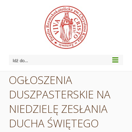
Przejdź
do
zawartości
Idź do...
OGŁOSZENIA
DUSZPASTERSKIE NA
NIEDZIELĘ ZESŁANIA
DUCHA ŚWIĘTEGO