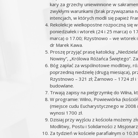
kary za grzechy uniewinnione w sakramenc
zwykłymi warunkami (brak przywiązania na
intencjach, w których modli się papież Fra
Rekolekcje wielkopostne rozpoczną się w n
poniedziałek i wtorek (24 i 25 marca) o 1
marca) o 17.00; Rzystnowo – we wtorek i 
dr Marek Kawa.
Proszę przyjąć prasę katolicką: „Niedziela
Nowiny”, „Królowa Różańca Świętego”. Za
Bóg zapłać za wspólnotowe modlitwy, różn
poprzednią niedzielę (drugą miesiąca),
Rzystnowo – 321 zł; Żarnowo – 1724 zł i 
budowlane.
Trwają zapisy na pielgrzymkę do Wilna, kt
W programie: Wilno, Powiewiórka (kościół 
(miejsce cudu Eucharystycznego w 2008 r
wynosi 1700 zł.
Dzisiaj przy wyjściu z kościoła możemy z
Modlitwy, Postu i Solidarności z Misjonarz
Za tydzień w kościele parafialnym o 10.3