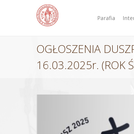
Przejdź
do
zawartości
Parafia
Int
OGŁOSZENIA DUSZPA
16.03.2025r. (ROK
Pokaż
większy
obrazek