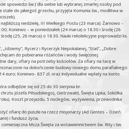
ie spowiedzi św.) dla siebie lub wybranej zmarłej osoby pod
 stałe do jakiegoś grzechu, przyjęta Komunia św., modlitwa w
nciszek).
ajbliższą niedzielę, III Wielkiego Postu (23 marca): Żarnowo –
7.00; Koniewo – w poniedziałek (24 marca) o 18.30 i środę (26
środę (25, 26 marca) o 18.30. Nauki rekolekcyjne poprowadzi ks.
”, „Idziemy”, Rycerz i Rycerzyk Niepokalanej, ”Staś”, „Dobre
chęcam do pobierania różańców i wody święconej.
e dary, ofiary na potrzeby kościołów. Za ofiary na tacę w
 przeznaczone na dokończenie budowy nowego domu parafialnego:
14 euro; Koniewo- 837 zł. oraz indywidualne wpłaty na konto
óra odbędzie się od 25 do 30 sierpnia br.
chrztu Józefa Piłsudskiego), Gietrzwałd, Święta Lipka, Sokółka
oku). Koszt przejazdu, 5 noclegów, wyżywienia, przewodnika
łożyć ofiarę do puszki na rzecz misjonarzy (Ad Gentes – Dzień
ami) i fundusz życia.
0 comiesięczna Msza Święta za wstawiennictwem św. Rity i św.