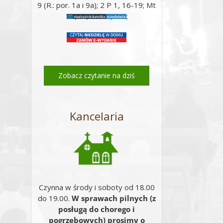
9 (R.: por. 1a i 9a); 2 P 1, 16-19; Mt
17, 5c; Mt 17, 1-9;
Zobacz czytanie na dziś
Kancelaria
Czynna w środy i soboty od 18.00
do 19.00.
W sprawach pilnych (z
posługą do chorego i
pogrzebowych) prosimy o