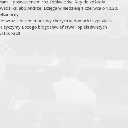
ami i poświęceniem róż. Relikwie św. Rity do kościoła
adzi ks. abp Andrzej Dzięga w niedzielę 1 czerwca o 10.30.
elkanocny.
e wraz z darem modlitwy chorych w domach i szpitalach.
ia życzymy Bożego błogosławieństwa i opieki świętych
ystus Król!