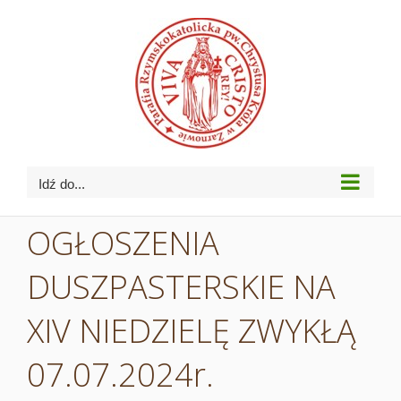
Przejdź
do
zawartości
Idź do...
OGŁOSZENIA
DUSZPASTERSKIE NA
XIV NIEDZIELĘ ZWYKŁĄ
07.07.2024r.