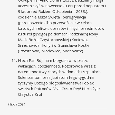
uczestniczyć w nowennie (9 dni przed odpustem i
9 lat przed Rokiem Odkupienia – 2033.):
codziennie Msza Święta i peregrynacja
(przenoszenie albo przewożenie w celach
kultowych relikwii, obrazów i innych przedmiotów
kultu religijnego) po domach (rodzinach) ikony
Matki Bożej Częstochowskiej (Koniewo,
Siniechowo) i ikony św. Stanisława Kostki
(Rzystnowo, Miodowice, Machowiec).
Niech Pan Bóg nam błogosławi w pracy,
wakacjach, codzienności. Pozdrówcie wraz z
darem modlitwy chorych w domach i szpitalach.
Solenizantom oraz Jubilatom tego tygodnia
życzymy Bożego błogosławieństwa i opieki
świętych Patronów. Viva Cristo Rey! Niech żyje
Chrystus Król!
7 lipca 2024