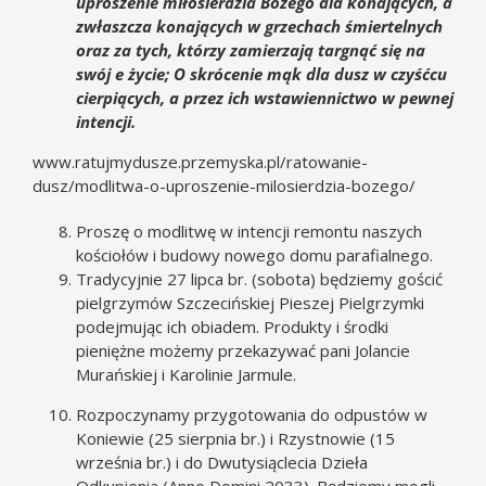
uproszenie miłosierdzia Bożego dla konających, a
zwłaszcza konających w grzechach śmiertelnych
oraz za tych, którzy zamierzają targnąć się na
swój e życie; O skrócenie mąk dla dusz w czyśćcu
cierpiących, a przez ich wstawiennictwo w pewnej
intencji.
www.ratujmydusze.przemyska.pl/ratowanie-
dusz/modlitwa-o-uproszenie-milosierdzia-bozego/
Proszę o modlitwę w intencji remontu naszych
kościołów i budowy nowego domu parafialnego.
Tradycyjnie 27 lipca br. (sobota) będziemy gościć
pielgrzymów Szczecińskiej Pieszej Pielgrzymki
podejmując ich obiadem. Produkty i środki
pieniężne możemy przekazywać pani Jolancie
Murańskiej i Karolinie Jarmule.
Rozpoczynamy przygotowania do odpustów w
Koniewie (25 sierpnia br.) i Rzystnowie (15
września br.) i do Dwutysiąclecia Dzieła
Odkupienia (Anno Domini 2033). Będziemy mogli