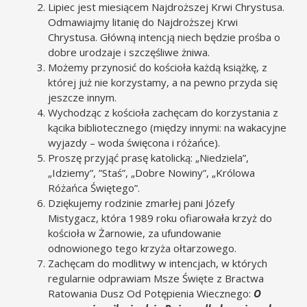
Lipiec jest miesiącem Najdroższej Krwi Chrystusa.
Odmawiajmy litanię do Najdroższej Krwi
Chrystusa. Główną intencją niech będzie prośba o
dobre urodzaje i szczęśliwe żniwa.
Możemy przynosić do kościoła każdą książkę, z
której już nie korzystamy, a na pewno przyda się
jeszcze innym.
Wychodząc z kościoła zachęcam do korzystania z
kącika bibliotecznego (między innymi: na wakacyjne
wyjazdy – woda święcona i różańce).
Proszę przyjąć prasę katolicką: „Niedziela”,
„Idziemy”, ”Staś”, „Dobre Nowiny”, „Królowa
Różańca Świętego”.
Dziękujemy rodzinie zmarłej pani Józefy
Mistygacz, która 1989 roku ofiarowała krzyż do
kościoła w Żarnowie, za ufundowanie
odnowionego tego krzyża ołtarzowego.
Zachęcam do modlitwy w intencjach, w których
regularnie odprawiam Msze Święte z Bractwa
Ratowania Dusz Od Potępienia Wiecznego:
O