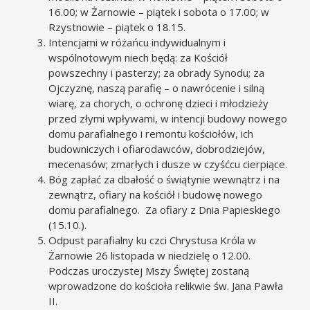
16.00; w Żarnowie – piątek i sobota o 17.00; w
Rzystnowie – piątek o 18.15.
Intencjami w różańcu indywidualnym i
wspólnotowym niech będą: za Kościół
powszechny i pasterzy; za obrady Synodu; za
Ojczyznę, naszą parafię – o nawrócenie i silną
wiarę, za chorych, o ochronę dzieci i młodzieży
przed złymi wpływami, w intencji budowy nowego
domu parafialnego i remontu kościołów, ich
budowniczych i ofiarodawców, dobrodziejów,
mecenasów; zmarłych i dusze w czyśćcu cierpiące.
Bóg zapłać za dbałość o świątynie wewnątrz i na
zewnątrz, ofiary na kościół i budowę nowego
domu parafialnego. Za ofiary z Dnia Papieskiego
(15.10.).
Odpust parafialny ku czci Chrystusa Króla w
Żarnowie 26 listopada w niedzielę o 12.00.
Podczas uroczystej Mszy Świętej zostaną
wprowadzone do kościoła relikwie św. Jana Pawła
II.