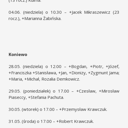
(13 rocz.) Kulma.
04.06. (niedziela) o 10.30 – +Jacek Mikraszewicz (23
rocz.), +Marianna Żabińska.
Koniewo
28.05. (niedziela) o 12.00 – +Bogdan, +Piotr, +Józef,
+Franciszka +Stanisława, +Jan, +Dionizy, +Zygmunt Jama;
+Maria, +Michał, Rozalia Demkowicz.
29.05. (poniedziałek) o 17.00 – +Czesław, +Mirosław
Piaseccy, +Stefania Pachuta.
30.05. (wtorek) o 17.00 – +Przemysław Krawczuk.
31.05. (środa) o 17.00 – +Robert Krawczuk.