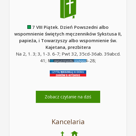
7 VIII Piątek. Dzień Powszedni albo
wspomnienie świętych męczenników Sykstusa II,
papieża, i Towarzyszy albo wspomnienie św.
Kajetana, prezbitera
Na 2, 1. 3; 3, 1-3. 6-7; Pwt 32, 35cd-36ab. 39abcd.
41; Mt 5, 10; Mt 16, 24-28;
Zobacz czytanie na dziś
Kancelaria