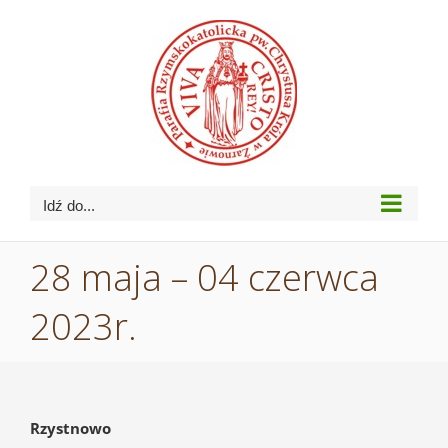
Przejdź
do
zawartości
Idź do...
28 maja – 04 czerwca
2023r.
Rzystnowo