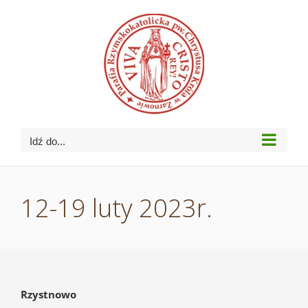
Przejdź
do
zawartości
Idź do...
12-19 luty 2023r.
Rzystnowo