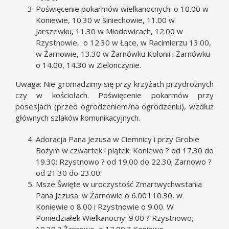
Poświęcenie pokarmów wielkanocnych: o 10.00 w
Koniewie, 10.30 w Siniechowie, 11.00 w
Jarszewku, 11.30 w Miodowicach, 12.00 w
Rzystnowie, o 12.30 w Łące, w Racimierzu 13.00,
w Żarnowie, 13.30 w Żarnówku Kolonii i Żarnówku
o 14.00, 14.30 w Zielonczynie.
Uwaga: Nie gromadzimy się przy krzyżach przydrożnych
czy w kościołach. Poświęcenie pokarmów przy
posesjach (przed ogrodzeniem/na ogrodzeniu), wzdłuż
głównych szlaków komunikacyjnych.
Adoracja Pana Jezusa w Ciemnicy i przy Grobie
Bożym w czwartek i piątek: Koniewo ? od 17.30 do
19.30; Rzystnowo ? od 19.00 do 22.30; Żarnowo ?
od 21.30 do 23.00.
Msze Święte w uroczystość Zmartwychwstania
Pana Jezusa: w Żarnowie o 6.00 i 10.30, w
Koniewie o 8.00 i Rzystnowie o 9.00. W
Poniedziałek Wielkanocny: 9.00 ? Rzystnowo,
10.30 ? Żarnowo, o 12.00 ? Koniewo.