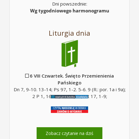
Dni powszednie:
Wg tygodniowego harmonogramu
Liturgia dnia
6 VIII Czwartek. Święto Przemienienia
Pańskiego
Dn 7, 9-10. 13-14; Ps 97, 1-2. 5-6. 9 (R.: por. 1a i 9a);
2 P 1, 16-19; Mt 17, 5c; Mt 17, 1-9;
Zobacz czytanie na dziś